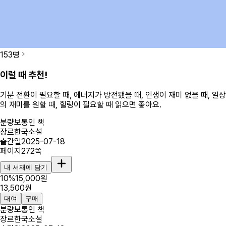
153
명
이럴 때 추천!
기분 전환이 필요할 때, 에너지가 방전됐을 때, 인생이 재미 없을 때, 일상
의 재미를 원할 때, 힐링이 필요할 때
읽으면 좋아요.
분량
보통인 책
장르
한국소설
출간일
2025-07-18
페이지
272
쪽
내 서재에 담기
10
%
15,000
원
13,500
원
대여
구매
분량
보통인 책
장르
한국소설