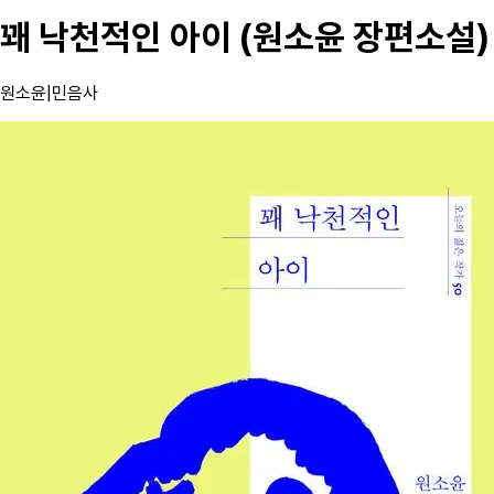
꽤 낙천적인 아이 (원소윤 장편소설)
원소윤
|
민음사