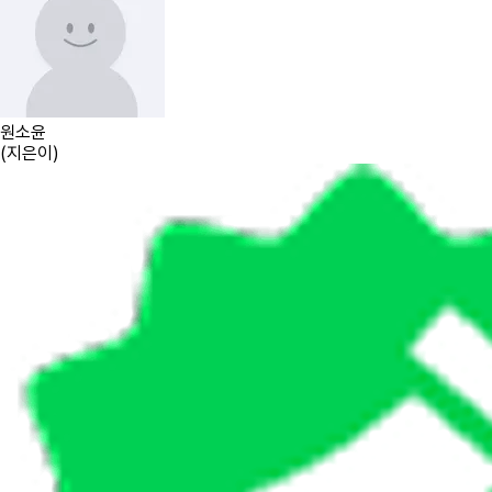
원소윤
(
지은이
)