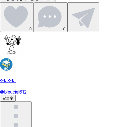
0
0
소미소미
@
bleuciel612
팔로우