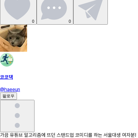
0
0
코코댁
@
haeeun
팔로우
가끔 유튜브 알고리즘에 뜨던 스탠드업 코미디를 하는 서울대생 여자분!