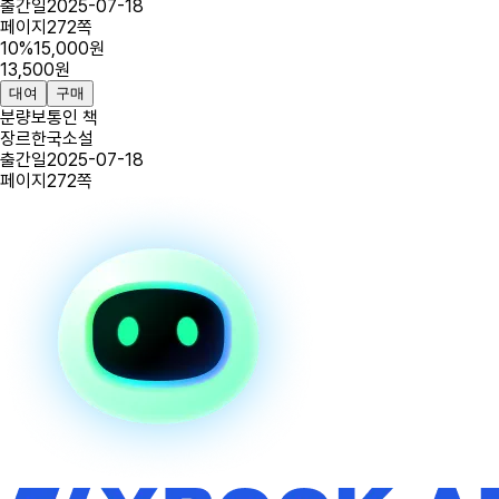
출간일
2025-07-18
페이지
272
쪽
10
%
15,000
원
13,500
원
대여
구매
분량
보통인 책
장르
한국소설
출간일
2025-07-18
페이지
272
쪽