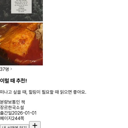
37
명
이럴 때 추천!
떠나고 싶을 때, 힐링이 필요할 때
읽으면 좋아요.
분량
보통인 책
장르
한국소설
출간일
2026-01-01
페이지
244
쪽
내 서재에 담기