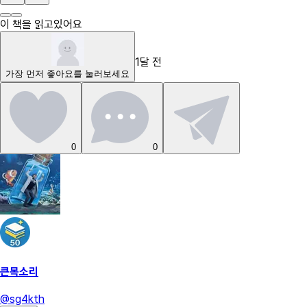
이 책을 읽고있어요
1달 전
가장 먼저
좋아요
를 눌러보세요
0
0
큰목소리
@
sg4kth