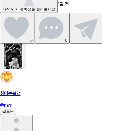
1달 전
가장 먼저
좋아요
를 눌러보세요
0
0
취미는북맥
@
narr
팔로우