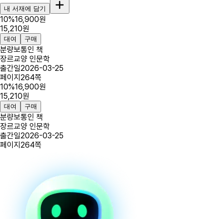
내 서재에 담기
10
%
16,900
원
15,210
원
대여
구매
분량
보통인 책
장르
교양 인문학
출간일
2026-03-25
페이지
264
쪽
10
%
16,900
원
15,210
원
대여
구매
분량
보통인 책
장르
교양 인문학
출간일
2026-03-25
페이지
264
쪽