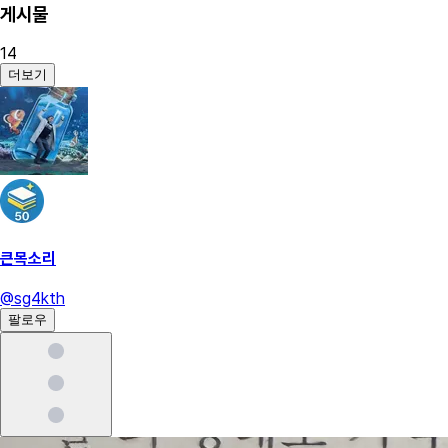
게시물
14
더보기
큰목소리
@
sg4kth
팔로우