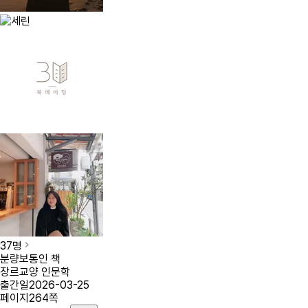
37
명
분량
보통인 책
장르
교양 인문학
출간일
2026-03-25
페이지
264
쪽