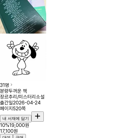
31
명
분량
두꺼운 책
장르
추리/미스터리소설
출간일
2026-04-24
페이지
520
쪽
내 서재에 담기
10
%
19,000
원
17,100
원
대여
구매