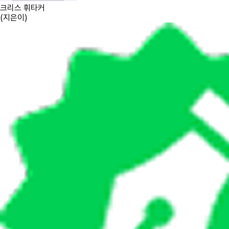
크리스 휘타커
(
지은이
)