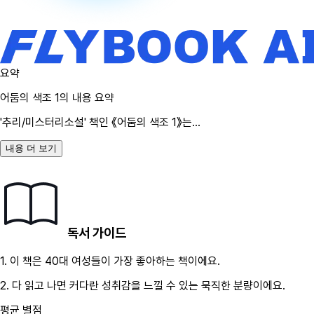
요약
어둠의 색조 1
의 내용 요약
'추리/미스터리소설' 책인
《
어둠의 색조 1
》
는
...
내용 더 보기
독서 가이드
1.
이 책은
40대
여성
들이 가장 좋아하는 책이에요.
2.
다 읽고 나면 커다란 성취감을 느낄 수 있는 묵직한 분량이에요.
평균 별점