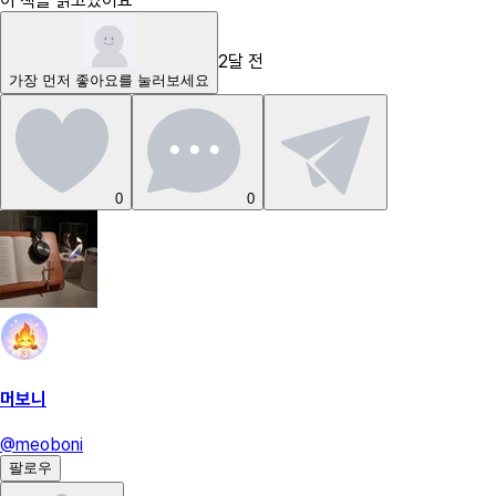
이 책을 읽고있어요
2달 전
가장 먼저
좋아요
를 눌러보세요
0
0
머보니
@
meoboni
팔로우