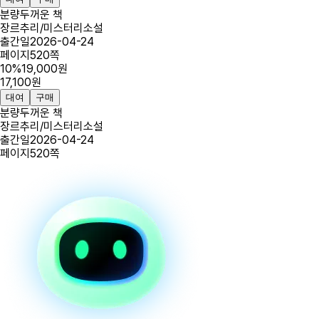
분량
두꺼운 책
장르
추리/미스터리소설
출간일
2026-04-24
페이지
520
쪽
10
%
19,000
원
17,100
원
대여
구매
분량
두꺼운 책
장르
추리/미스터리소설
출간일
2026-04-24
페이지
520
쪽