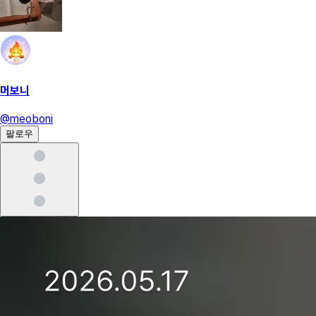
머보니
@
meoboni
팔로우