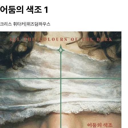
어둠의 색조 1
크리스 휘타커
|
위즈덤하우스