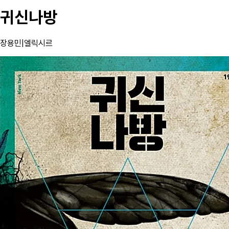
귀신나방
장용민
|
엘릭시르