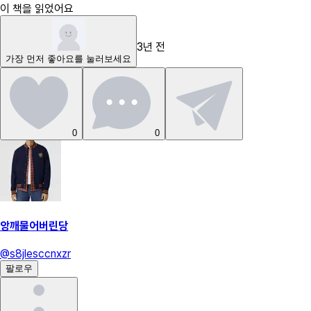
이 책을 읽었어요
3년 전
가장 먼저
좋아요
를 눌러보세요
0
0
앙깨물어버린당
@
s8jlesccnxzr
팔로우