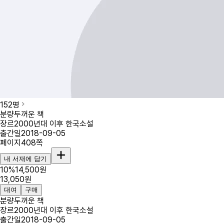
152
명
분량
두꺼운 책
장르
2000년대 이후 한국소설
출간일
2018-09-05
페이지
408
쪽
내 서재에 담기
10
%
14,500
원
13,050
원
대여
구매
분량
두꺼운 책
장르
2000년대 이후 한국소설
출간일
2018-09-05