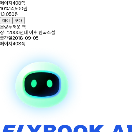
페이지
408
쪽
10
%
14,500
원
13,050
원
대여
구매
분량
두꺼운 책
장르
2000년대 이후 한국소설
출간일
2018-09-05
페이지
408
쪽