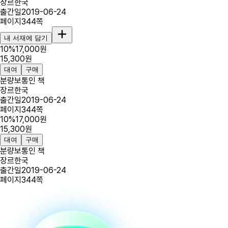
장르
한국
출간일
2019-06-24
페이지
344
쪽
내 서재에 담기
10
%
17,000
원
15,300
원
대여
구매
분량
보통인 책
장르
한국
출간일
2019-06-24
페이지
344
쪽
10
%
17,000
원
15,300
원
대여
구매
분량
보통인 책
장르
한국
출간일
2019-06-24
페이지
344
쪽