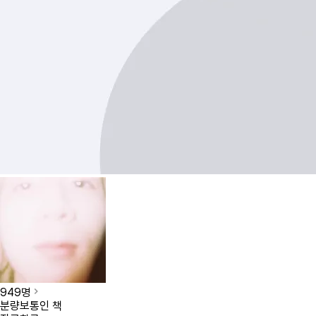
949
명
분량
보통인 책