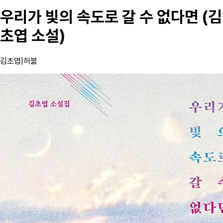
우리가 빛의 속도로 갈 수 없다면 (김
초엽 소설)
김초엽
|
허블