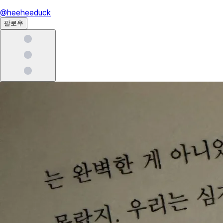
@
heeheeduck
팔로우