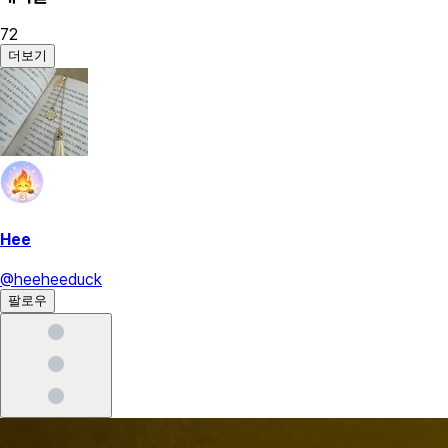
72
더보기
Hee
@
heeheeduck
팔로우