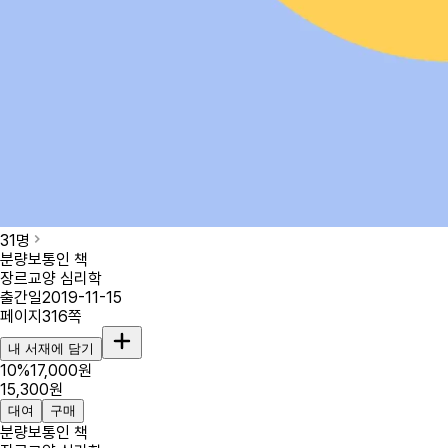
31
명
분량
보통인 책
장르
교양 심리학
출간일
2019-11-15
페이지
316
쪽
내 서재에 담기
10
%
17,000
원
15,300
원
대여
구매
분량
보통인 책