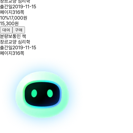
장르
교양 심리학
출간일
2019-11-15
페이지
316
쪽
10
%
17,000
원
15,300
원
대여
구매
분량
보통인 책
장르
교양 심리학
출간일
2019-11-15
페이지
316
쪽