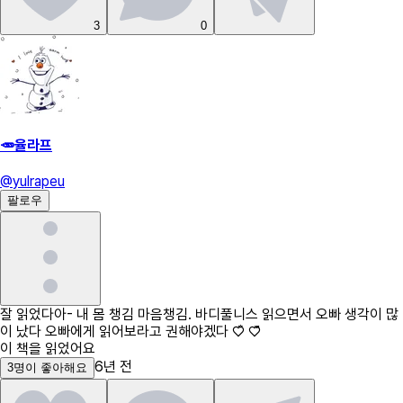
3
0
🥕율라프
@
yulrapeu
팔로우
잘 읽었다아- 내 몸 챙김 마음챙김. 바디풀니스 읽으면서 오빠 생각이 많
이 났다 오빠에게 읽어보라고 권해야겠다 ♡̐̈ ♡̆̎
이 책을 읽었어요
6년 전
3
명
이 좋아해요