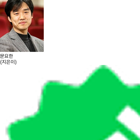
문요한
(
지은이
)