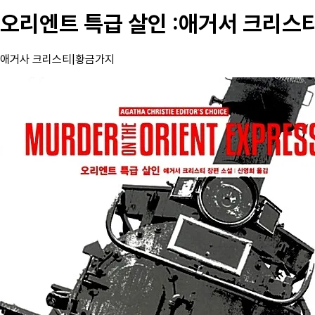
오리엔트 특급 살인 :애거서 크리스
애거사 크리스티
|
황금가지