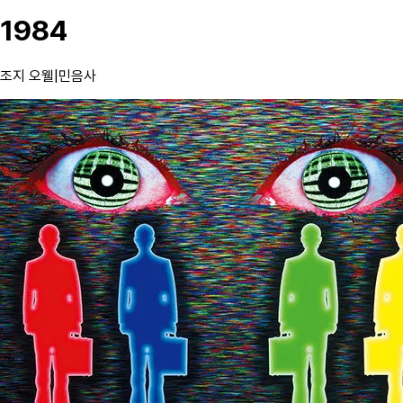
1984
조지 오웰
|
민음사