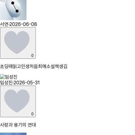
서연
·
2026-06-08
0
초딩때읽고인생처음최애소설책생김
임성진
·
2026-05-31
0
사랑과 용기의 연대