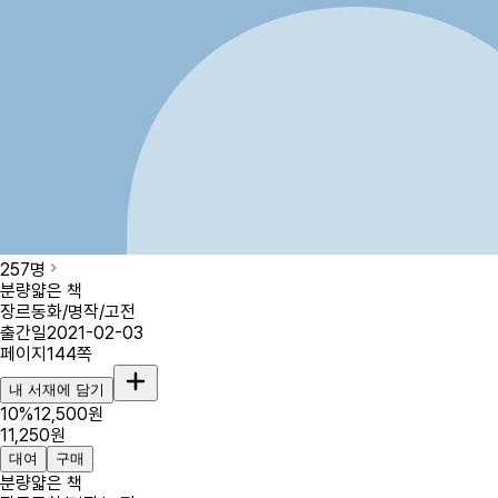
257
명
분량
얇은 책
장르
동화/명작/고전
출간일
2021-02-03
페이지
144
쪽
내 서재에 담기
10
%
12,500
원
11,250
원
대여
구매
분량
얇은 책