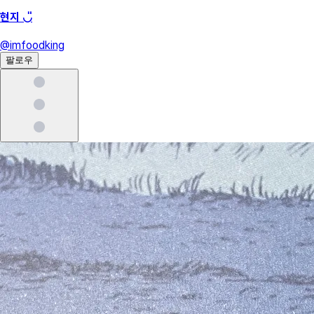
현지 ◡̎
@
imfoodking
팔로우