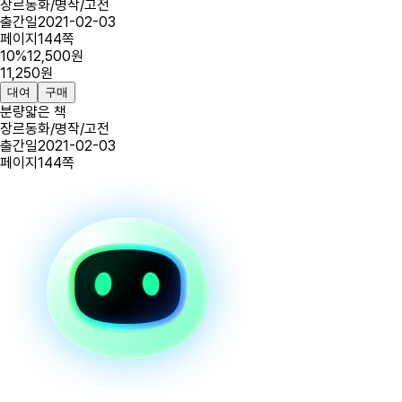
장르
동화/명작/고전
출간일
2021-02-03
페이지
144
쪽
10
%
12,500
원
11,250
원
대여
구매
분량
얇은 책
장르
동화/명작/고전
출간일
2021-02-03
페이지
144
쪽