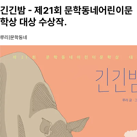
긴긴밤 - 제21회 문학동네어린이문
학상 대상 수상작.
루리
|
문학동네