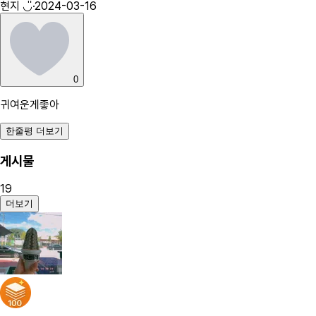
현지 ◡̎
·
2024-03-16
0
귀여운게좋아
한줄평 더보기
게시물
19
더보기