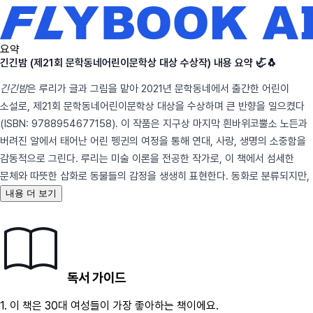
요약
긴긴밤 (제21회 문학동네어린이문학상 대상 수상작) 내용 요약 🦏🐧
긴긴밤
은 루리가 글과 그림을 맡아 2021년 문학동네에서 출간한 어린이
소설로, 제21회 문학동네어린이문학상 대상을 수상하며 큰 반향을 일으켰다
(ISBN: 9788954677158). 이 작품은 지구상 마지막 흰바위코뿔소 노든과
버려진 알에서 태어난 어린 펭귄의 여정을 통해 연대, 사랑, 생명의 소중함을
감동적으로 그린다. 루리는 미술 이론을 전공한 작가로, 이 책에서 섬세한
문체와 따뜻한 삽화로 동물들의 감정을 생생히 표현한다. 동화로 분류되지만,
내용 더 보기
독서 가이드
1.
이 책은
30대
여성
들이 가장 좋아하는 책이에요.