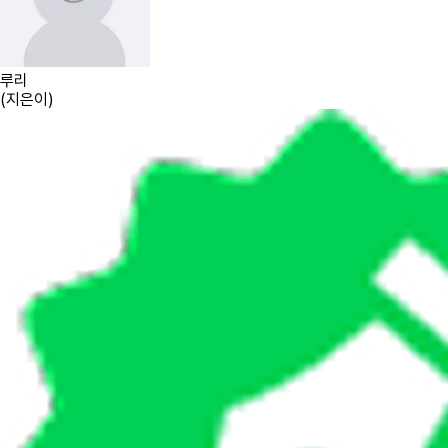
루리
(
지은이
)