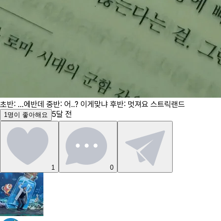
초반: ...에반데 중반: 어..? 이게맞냐 후반: 멋져요 스트릭랜드
5달 전
1
명
이 좋아해요
1
0