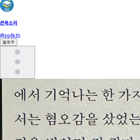
큰목소리
@
sg4kth
팔로우