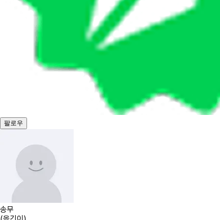
팔로우
송무
(
옮긴이
)