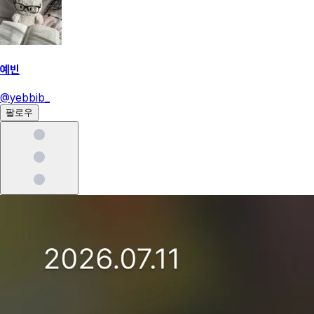
예빈
@
yebbib_
팔로우