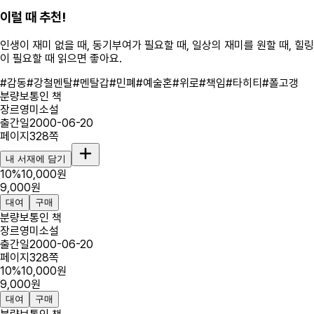
이럴 때 추천!
인생이 재미 없을 때, 동기부여가 필요할 때, 일상의 재미를 원할 때, 힐링
이 필요할 때
읽으면 좋아요.
#
감동
#
강철멘탈
#
멘탈갑
#
민폐
#
예술혼
#
위로
#
책임
#
타히티
#
폴고갱
분량
보통인 책
장르
영미소설
출간일
2000-06-20
페이지
328
쪽
내 서재에 담기
10
%
10,000
원
9,000
원
대여
구매
분량
보통인 책
장르
영미소설
출간일
2000-06-20
페이지
328
쪽
10
%
10,000
원
9,000
원
대여
구매