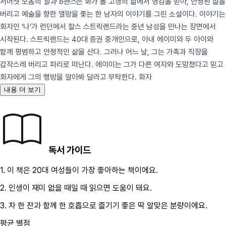
서머셋 모옴의
달과 6펜스
는 화가 폴 고갱의 삶에서 영감을 받아, 안정된 삶을
버리고 예술을 향한 열망을 좇는 한 남자의 이야기를 그린 소설이다. 이야기는
화자인 ‘나’가 런던에서 찰스 스트릭랜드라는 중년 남성을 만나는 장면에서
시작된다. 스트릭랜드는 40대 증권 중개인으로, 아내 에이미와 두 아이와
함께 평범하고 안정적인 삶을 산다. 그러나 어느 날, 그는 가족과 직장을
갑작스레 버리고 파리로 떠난다. 에이미는 그가 다른 여자와 도망쳤다고 믿고
화자에게 그의 행방을 알아봐 달라고 부탁한다. 화자
내용 더 보기
독서 가이드
1.
이 책은
20대
여성
들이 가장 좋아하는 책이에요.
2.
인생이 재미 없을 때
일 때 읽으면 도움이 돼요.
3.
차 한 잔과 함께 한 호흡으로 즐기기 좋은 딱 알맞은 분량이에요.
평균 별점