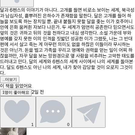
달과 6펜스의 이야기가 아니다. 고개를 들면 비로소 보이는 세계, 북극성
과 남십자성, 흩뿌려진 은하수가 존재함을 말한다. 달은 고개를 들어 하
늘을 보도록 하는 장치일 뿐. 끝내 붙들지 못할 달을 좇는 이가 호주머니
안에 은화 움켜쥔 자보다 나은가. 두 세계가 엄연히 공존한다 믿으면서도
앞의 것은 귀하고 뒤의 것을 천하다고 내심 생각한다. 소설 가운데 부와
명예를 갖지 못한 이의 인격을 짓밟던 성공한 이가 그랬듯, 나는 그 반대
편에 서서 살고 죽는 게 아무런 의미도 없을 하찮은 이들이라 무시하는
것은 아닌가. 돈을 벌고 가족을 꾸리고 명예와 권력을 얻는 일이 어찌 하
찮을까만, 자꾸 달을 보는 망원경으로 옆 사람을 비추려는 고약한 태도를
드러내고 만다. 달의 세계와 6펜스의 세계 사이에서 나의 세계를 돌아본
다. 달도 6펜스도 아닌 나의 세계, 내가 찾아 감당할 것이 오로지 그것이
다.
...
더보기
이 책을 읽었어요
2일 전
1
명
이 좋아해요
1
0