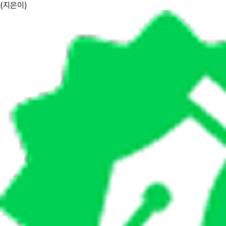
(
지은이
)