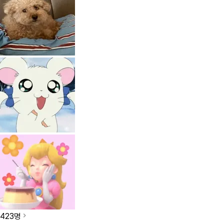
423
명