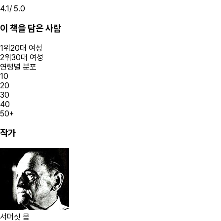
4.1
/ 5.0
이 책을 담은 사람
1
위
20대
여성
2
위
30대
여성
연령별 분포
10
20
30
40
50+
작가
서머싯 몸