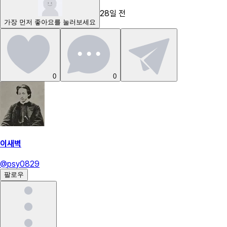
28일 전
가장 먼저
좋아요
를 눌러보세요
0
0
이새벽
@
psy0829
팔로우