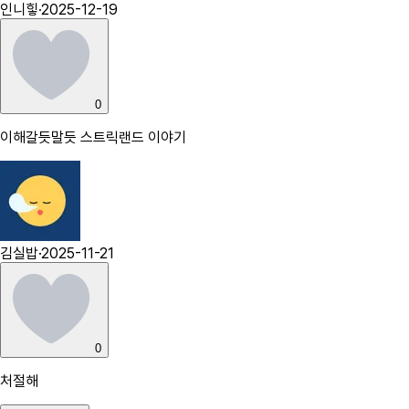
인니힣
·
2025-12-19
0
이해갈듯말듯 스트릭랜드 이야기
김실밥
·
2025-11-21
0
처절해