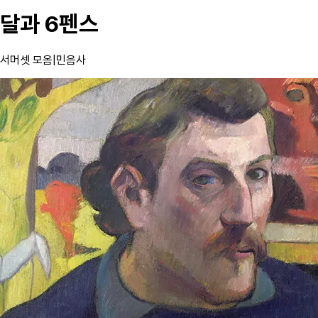
달과 6펜스
서머셋 모옴
|
민음사