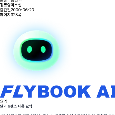
분량
보통인 책
장르
영미소설
출간일
2000-06-20
페이지
328
쪽
요약
달과 6펜스 내용 요약