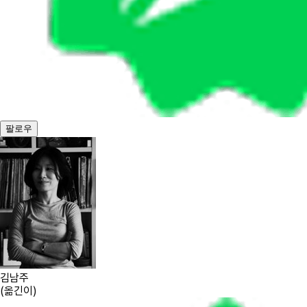
팔로우
김남주
(
옮긴이
)