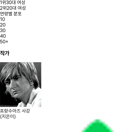
1
위
30대
여성
2
위
20대
여성
연령별 분포
10
20
30
40
50+
작가
프랑수아즈 사강
(
지은이
)