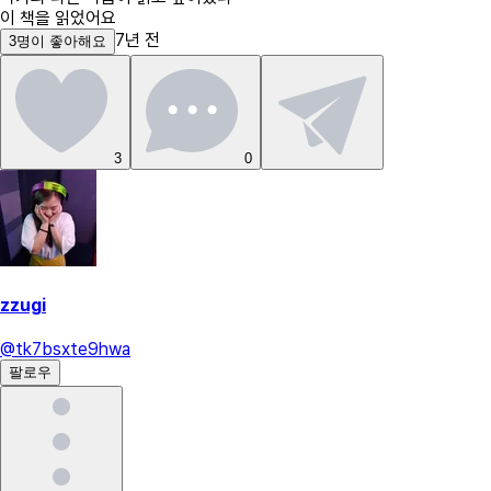
이 책을 읽었어요
7년 전
3
명
이 좋아해요
3
0
zzugi
@
tk7bsxte9hwa
팔로우