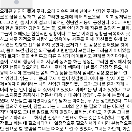
오래된 연인인 폴과 로제. 오래 지속된 관계 안에서 남자인 로제는 자유
로운 삶을 갈망하고, 폴은 그러한 로제에 의해 외로움을 느끼고 상처받는
다. 그러한 둘 사이에 젊고 매력적인 청년인 시몽이 등장한다. 30대 후반
에 한번 결혼한 경험이 있는 폴, 오랜 연애기간 에 자유를 갈망하는 로제,
그들이 처해있는 현실적인 상황이다. 그들은 이러한 상황을 극복하지 못
하고 서로 진정으로 사랑하고 있음에도 서로를 위해, 자신들을 위해 할
수 있는 현명한 선택을 하지 못한다. 로제가 느낀 감정은 권태였을 것이
고, 폴이 느낀 감정은 외로움과 버림받을지 모른다는 두려움이 아니었을
까? 로제가 폴을 버려두고 다른 여성과 데이트하고 관계를 가진다거나,
폴이 로제의 행동에 지쳐 시몽과 동거를 하는 행동은 그러한 발로에서 빚
어진 행동이었으리라. 특히나 로제의 행동에 대한 폴의 감정적 동요, 시
몽의 대시에 흔들리는 폴의 모습 등을 통해서 섬세한 감정 흐름을 느낄
수 있었다. 읽는 내내 폴과 로제 이름이 헷갈렸다. 아마 폴=남자 이름, 로
제=여자 이름이라는 나의 선입견 때문인듯. - 그가 그녀를 혼자 자게 내
버려 두는 일이 점점 더 잦아지고 있었다. 아파트는 텅 비어 있었다. 그녀
는 소지품을 꼼꼼하게 정돈한 다음 침대 위에 앉았다. 두 눈에 눈물이 고
였다. 오늘밤도 혼자였다.(중략) 남자든 아이든, 누구든 상관없었다. 그녀
를 필요로 하는이, 잠들고 깨는 데 그녀의 온기를 필요로 하는 이라면. 하
지만 아무도 그녀를 필요로 하지 않았다. 로제는, 아마도, 가끔은 그녀를
필요로 하리라...... 하지만 진정으로 필요로 하는 것은 아니었다. 그렇게
잠들고 깨는 데 필요하다거나 열정적으로 필요해서가 아니라 본능적으로
만 필요로 할 뿐임을 그녀는 때때로 느낄 수 있었다. 그녀는 가만히, 가슴