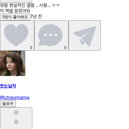
정말 현실적인 결말 .. 시몽... ㅜㅜ
이 책을 읽었어요
7년 전
3
명
이 좋아해요
3
0
웃는남자
@
utneunnamja
팔로우