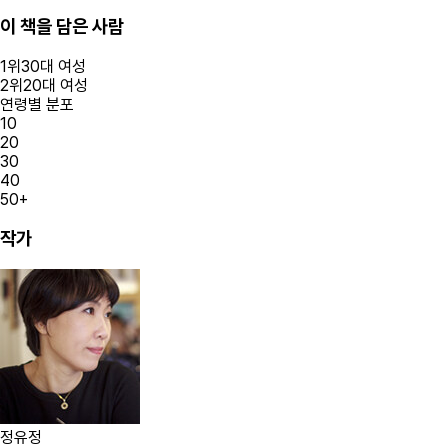
이 책을 담은 사람
1
위
30대
여성
2
위
20대
여성
연령별 분포
10
20
30
40
50+
작가
정유정