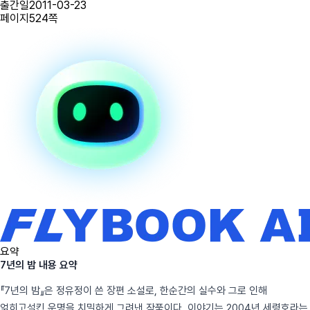
출간일
2011-03-23
페이지
524
쪽
요약
7년의 밤 내용 요약
『7년의 밤』은 정유정이 쓴 장편 소설로, 한순간의 실수와 그로 인해
얽히고설킨 운명을 치밀하게 그려낸 작품이다. 이야기는 2004년 세령호라는