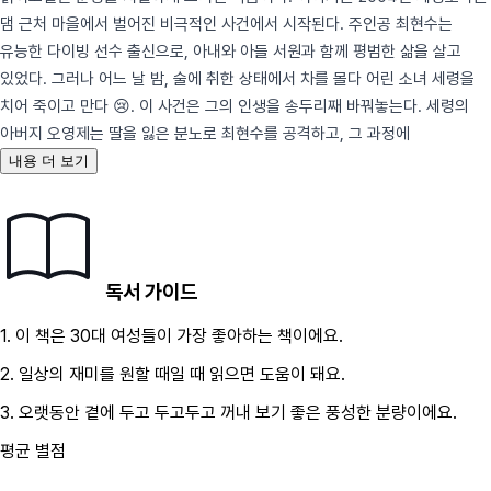
댐 근처 마을에서 벌어진 비극적인 사건에서 시작된다. 주인공 최현수는
유능한 다이빙 선수 출신으로, 아내와 아들 서원과 함께 평범한 삶을 살고
있었다. 그러나 어느 날 밤, 술에 취한 상태에서 차를 몰다 어린 소녀 세령을
치어 죽이고 만다 😢. 이 사건은 그의 인생을 송두리째 바꿔놓는다. 세령의
아버지 오영제는 딸을 잃은 분노로 최현수를 공격하고, 그 과정에
내용 더 보기
독서 가이드
1.
이 책은
30대
여성
들이 가장 좋아하는 책이에요.
2.
일상의 재미를 원할 때
일 때 읽으면 도움이 돼요.
3.
오랫동안 곁에 두고 두고두고 꺼내 보기 좋은 풍성한 분량이에요.
평균 별점