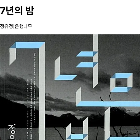
7년의 밤
정유정
|
은행나무