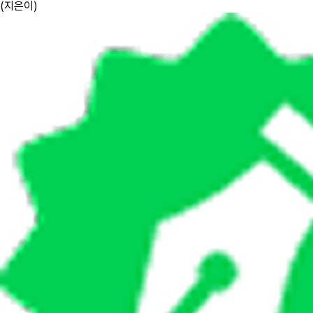
(
지은이
)