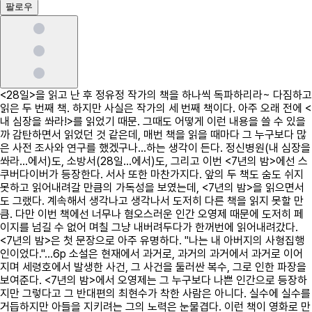
팔로우
<28일>을 읽고 난 후 정유정 작가의 책을 하나씩 독파하리라~ 다짐하고
읽은 두 번째 책. 하지만 사실은 작가의 세 번째 책이다. 아주 오래 전에 <
내 심장을 쏴라!>를 읽었기 때문. 그때도 어떻게 이런 내용을 쓸 수 있을
까 감탄하면서 읽었던 것 같은데, 매번 책을 읽을 때마다 그 누구보다 많
은 사전 조사와 연구를 했겠구나...하는 생각이 든다. 정신병원(내 심장을
쏴라...에서)도, 소방서(28일...에서)도, 그리고 이번 <7년의 밤>에선 스
쿠버다이버가 등장한다. 서사 또한 마찬가지다. 앞의 두 책도 숨도 쉬지
못하고 읽어내려갈 만큼의 가독성을 보였는데, <7년의 밤>을 읽으면서
도 그랬다. 계속해서 생각나고 생각나서 도저히 다른 책을 읽지 못할 만
큼. 다만 이번 책에선 너무나 혐오스러운 인간 오영제 때문에 도저히 페
이지를 넘길 수 없어 며칠 그냥 내버려두다가 한꺼번에 읽어내려갔다.
<7년의 밤>은 첫 문장으로 아주 유명하다. "나는 내 아버지의 사형집행
인이었다."...6p 소설은 현재에서 과거로, 과거의 과거에서 과거로 이어
지며 세령호에서 발생한 사건, 그 사건을 둘러싼 복수, 그로 인한 파장을
보여준다. <7년의 밤>에서 오영제는 그 누구보다 나쁜 인간으로 등장하
지만 그렇다고 그 반대편의 최현수가 착한 사람은 아니다. 실수에 실수를
거듭하지만 아들을 지키려는 그의 노력은 눈물겹다. 이런 책이 영화로 만