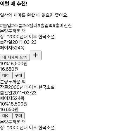
이럴 때 추천!
일상의 재미를 원할 때
읽으면 좋아요.
#
몰입
#
소름
#
스릴러
#
흡입력
#
흥미진진
분량
두꺼운 책
장르
2000년대 이후 한국소설
출간일
2011-03-23
페이지
524
쪽
내 서재에 담기
10
%
18,500
원
16,650
원
대여
구매
분량
두꺼운 책
장르
2000년대 이후 한국소설
출간일
2011-03-23
페이지
524
쪽
10
%
18,500
원
16,650
원
대여
구매
분량
두꺼운 책
장르
2000년대 이후 한국소설