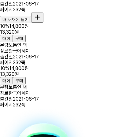
출간일
2021-06-17
페이지
232
쪽
내 서재에 담기
10
%
14,800
원
13,320
원
대여
구매
분량
보통인 책
장르
한국에세이
출간일
2021-06-17
페이지
232
쪽
10
%
14,800
원
13,320
원
대여
구매
분량
보통인 책
장르
한국에세이
출간일
2021-06-17
페이지
232
쪽