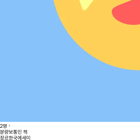
2
명
분량
보통인 책
장르
한국에세이