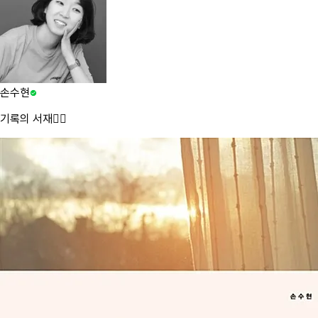
손수현
기록의 서재✍🏻