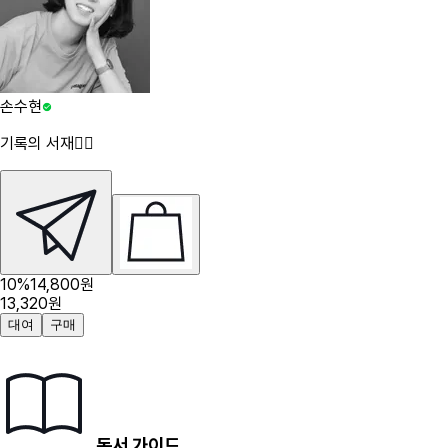
손수현
기록의 서재✍🏻
10
%
14,800
원
13,320
원
대여
구매
독서 가이드