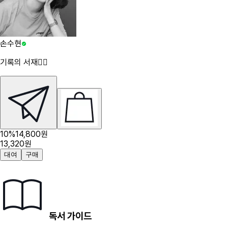
손수현
기록의 서재✍🏻
10
%
14,800
원
13,320
원
대여
구매
독서 가이드