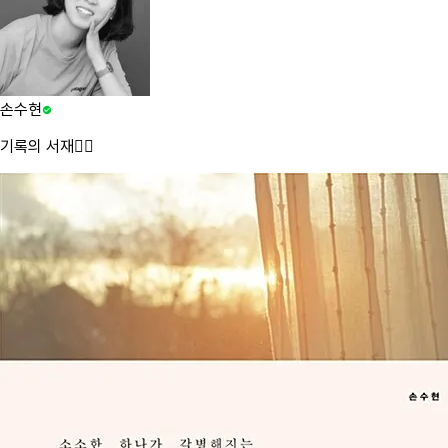
손수현
기록의 서재✍🏻