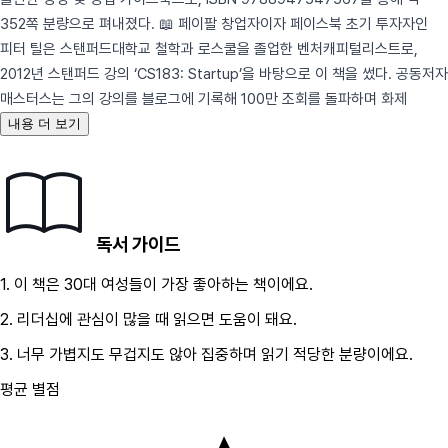
352쪽 분량으로 펴내졌다. 📖 페이팔 창업자이자 페이스북 초기 투자자인
피터 틸은 스탠퍼드대학교 철학과 로스쿨을 졸업한 벤처캐피털리스트로,
2012년 스탠퍼드 강의 ‘CS183: Startup’을 바탕으로 이 책을 썼다. 공동저자
매스터스는 그의 강의를 블로그에 기록해 100만 조회를 돌파하며 화제
내용 더 보기
독서 가이드
1.
이 책은
30대
여성
들이 가장 좋아하는 책이에요.
2.
리더십
에 관심이 많을 때 읽으면 도움이 돼요.
3.
너무 가볍지도 무겁지도 않아 집중하며 읽기 적당한 분량이에요.
평균 별점