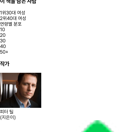
이 책을 담은 사람
1
위
30대
여성
2
위
40대
여성
연령별 분포
10
20
30
40
50+
작가
피터 틸
(
지은이
)