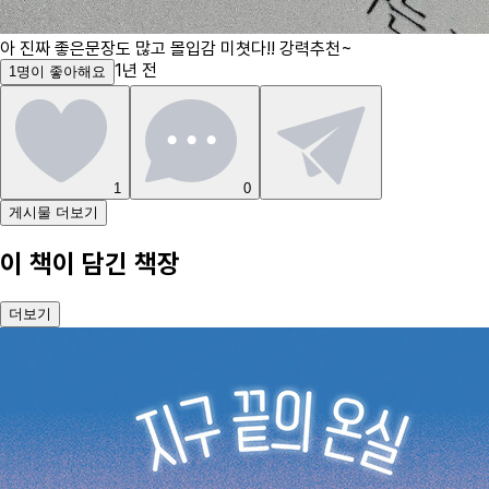
아 진짜 좋은문장도 많고 몰입감 미쳣다!! 강력추천~
1년 전
1
명
이 좋아해요
1
0
게시물 더보기
이 책이 담긴 책장
더보기