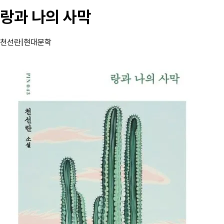
랑과 나의 사막
천선란
|
현대문학