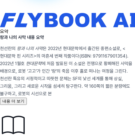
요약
랑과 나의 사막 내용 요약
천선란의
랑과 나의 사막
은 2022년 현대문학에서 출간된 중편소설로, <
현대문학 핀 시리즈>의 마흔세 번째 작품이다(ISBN: 9791167901354).
2022년 1월호
현대문학
에 처음 발표된 이 소설은 전쟁으로 황폐해진 사막을
배경으로, 로봇 ‘고고’가 인간 ‘랑’의 죽음 이후 홀로 떠나는 여정을 그린다.
천선란 특유의 서정적이고 따뜻한 문체는 SF의 낯선 세계를 통해 상실,
그리움, 그리고 새로운 시작을 섬세히 탐구한다. 약 160쪽의 짧은 분량에도
불구하고, 로봇의 시선으로 본
내용 더 보기