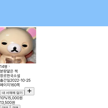
14
명
분량
얇은 책
장르
한국소설
출간일
2022-10-25
페이지
160
쪽
내 서재에 담기
10
%
15,000
원
13,500
원
대여
구매