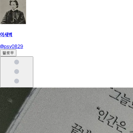
이새벽
@
psy0829
팔로우