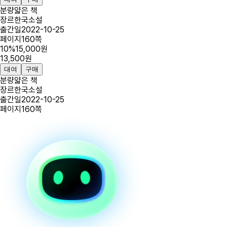
분량
얇은 책
장르
한국소설
출간일
2022-10-25
페이지
160
쪽
10
%
15,000
원
13,500
원
대여
구매
분량
얇은 책
장르
한국소설
출간일
2022-10-25
페이지
160
쪽