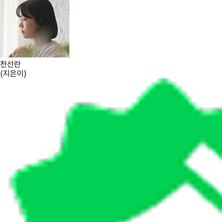
천선란
(
지은이
)