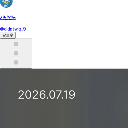
가만안도
@
dldntwlq_9
팔로우