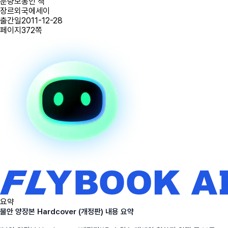
분량
보통인 책
장르
외국에세이
출간일
2011-12-28
페이지
372
쪽
요약
불안 양장본 Hardcover (개정판) 내용 요약