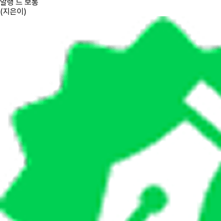
알랭 드 보통
(
지은이
)