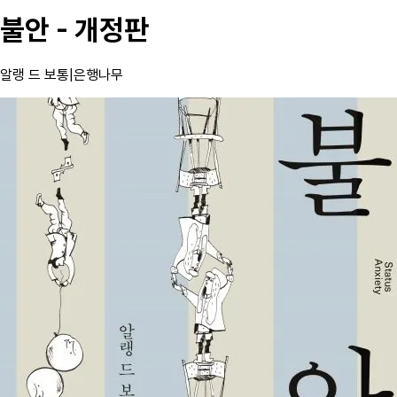
불안 - 개정판
알랭 드 보통
|
은행나무