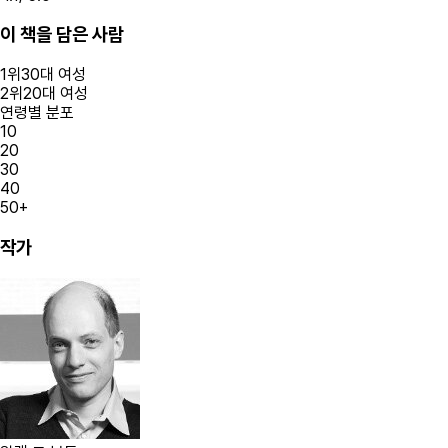
이 책을 담은 사람
1
위
30대
여성
2
위
20대
여성
연령별 분포
10
20
30
40
50+
작가