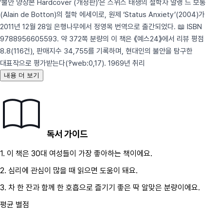
‘불안 양장본 Hardcover (개정판)’은 스위스 태생의 철학자 알랭 드 보통
(Alain de Botton)의 철학 에세이로, 원제 ‘Status Anxiety’(2004)가
2011년 12월 28일 은행나무에서 정영목 번역으로 출간되었다. 📖 ISBN
9788956605593. 약 372쪽 분량의 이 책은 《예스24》에서 리뷰 평점
8.8(116건), 판매지수 34,755를 기록하며, 현대인의 불안을 탐구한
대표작으로 평가받는다(‽web:0,17). 1969년 취리
내용 더 보기
독서 가이드
1.
이 책은
30대
여성
들이 가장 좋아하는 책이에요.
2.
심리
에 관심이 많을 때 읽으면 도움이 돼요.
3.
차 한 잔과 함께 한 호흡으로 즐기기 좋은 딱 알맞은 분량이에요.
평균 별점