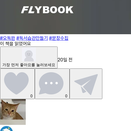
#오독완
#독서습관만들기
#문장수집
이 책을 읽었어요
20일 전
가장 먼저
좋아요
를 눌러보세요
0
0