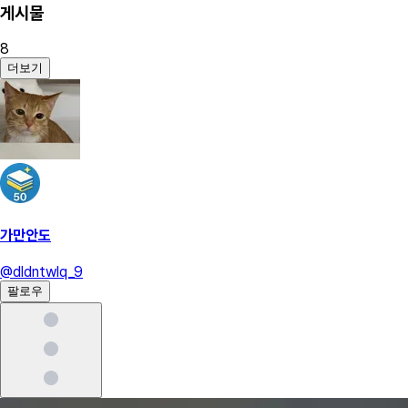
게시물
8
더보기
가만안도
@
dldntwlq_9
팔로우