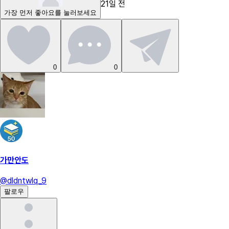
21일 전
가장 먼저
좋아요
를 눌러보세요
0
0
가만안도
@
dldntwlq_9
팔로우