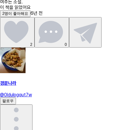
여주는 소설.
이 책을 읽었어요
6년 전
2
명
이 좋아해요
2
0
경문나라
@
0ldulpgqut7w
팔로우