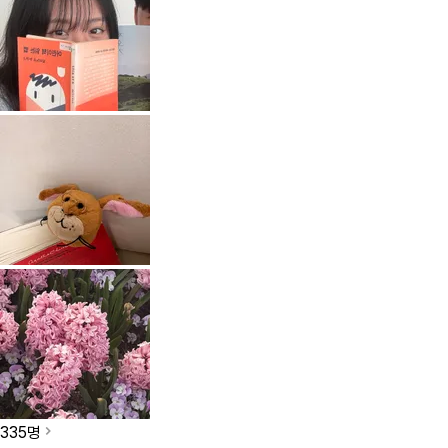
335
명