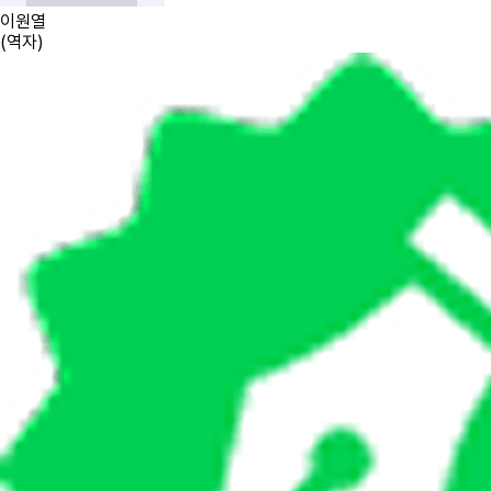
이원열
(
역자
)