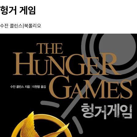
헝거 게임
수잔 콜린스
|
북폴리오