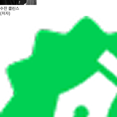
수잔 콜린스
(
저자
)