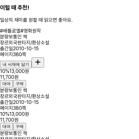
이럴 때 추천!
일상의 재미를 원할 때
읽으면 좋아요.
#
배틀로열
#
영화원작
분량
보통인 책
장르
외국판타지/환상소설
출간일
2010-10-15
페이지
380
쪽
내 서재에 담기
10
%
13,000
원
11,700
원
대여
구매
분량
보통인 책
장르
외국판타지/환상소설
출간일
2010-10-15
페이지
380
쪽
10
%
13,000
원
11,700
원
대여
구매
분량
보통인 책