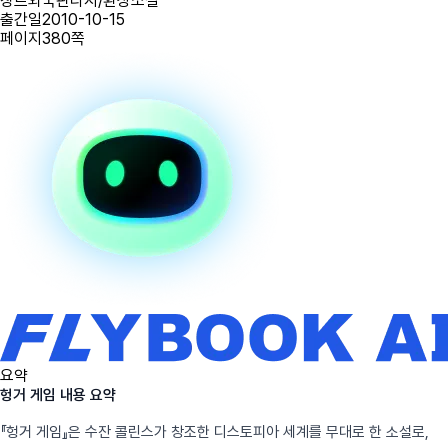
장르
외국판타지/환상소설
출간일
2010-10-15
페이지
380
쪽
요약
헝거 게임 내용 요약
『헝거 게임』은 수잔 콜린스가 창조한 디스토피아 세계를 무대로 한 소설로,