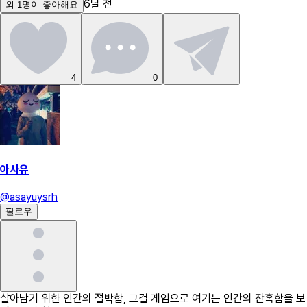
6달 전
외
1
명
이 좋아해요
4
0
아사유
@
asayuysrh
팔로우
살아남기 위한 인간의 절박함, 그걸 게임으로 여기는 인간의 잔혹함을 보