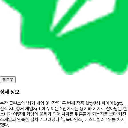
팔로우
상세 정보
수잔 콜린스의 '헝거 게임 3부작'의 두 번째 작품 &lt;캣칭 파이어&gt;.
전작 &lt;헝거 게임&gt;에 뒤이은 2권에서는 용기와 기지로 살아남은 한
소녀가 어떻게 혁명의 불씨가 되어 체제를 뒤흔들게 되는지를 보다 커진
스케일과 완숙한 필치로 그려냈다.「뉴욕타임스」 베스트셀러 1위를 차지
했다.