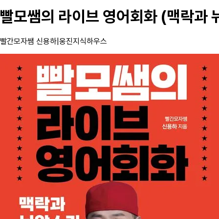
빨모쌤의 라이브 영어회화 (맥락과 
빨간모자쌤 신용하
|
웅진지식하우스