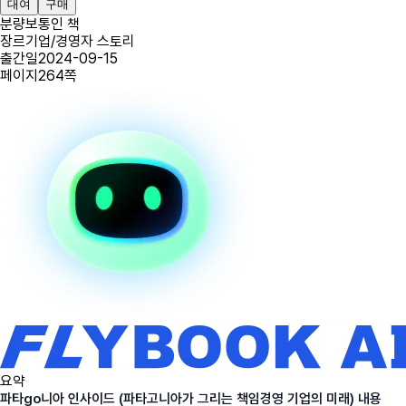
대여
구매
분량
보통인 책
장르
기업/경영자 스토리
출간일
2024-09-15
페이지
264
쪽
요약
파타go니아 인사이드 (파타고니아가 그리는 책임경영 기업의 미래) 내용