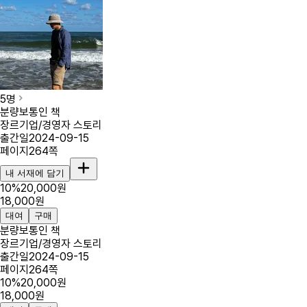
5
명
분량
보통인 책
장르
기업/경영자 스토리
출간일
2024-09-15
페이지
264
쪽
내 서재에 담기
10
%
20,000
원
18,000
원
대여
구매
분량
보통인 책
장르
기업/경영자 스토리
출간일
2024-09-15
페이지
264
쪽
10
%
20,000
원
18,000
원