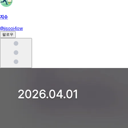
지수
@
jisooi4ow
팔로우