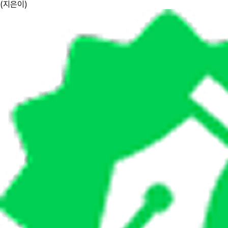
(
지은이
)