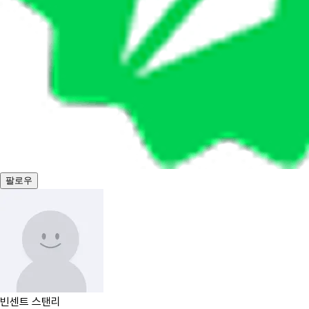
팔로우
빈센트 스탠리