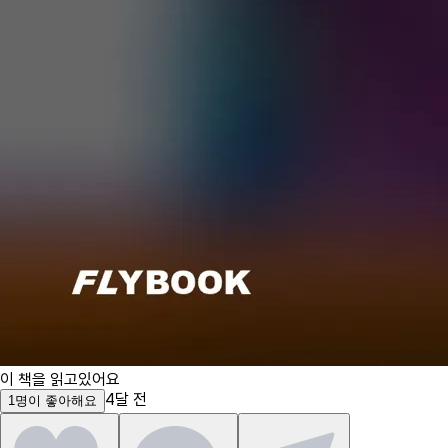
이 책을 읽고있어요
4달 전
1
명
이 좋아해요