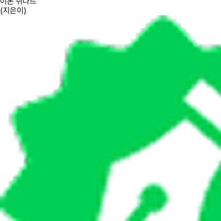
이본 쉬나드
(
지은이
)