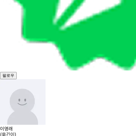
팔로우
이영래
(
옮긴이
)