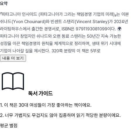
요약
『파타고니아 인사이드 (파타고니아가 그리는 책임경영 기업의 미래)』는 이본
쉬나드(Yvon Chouinard)와 빈센트 스탠리(Vincent Stanley)가 2024년
라이팅하우스에서 출간한 경영서로, ISBN은 9791193081099이다. 🌍
파타고니아 창업자인 쉬나드와 오랜 동료 스탠리는 50년간 지속 가능한
성장을 이끈 책임경영의 원칙을 체계적으로 정리하며, 생태 위기 시대에
기업이 나아갈 길을 제시한다. 320쪽 분량의 이 책은 5부로
내용 더 보기
독서 가이드
1.
이 책은
30대
여성
들이 가장 좋아하는 책이에요.
2.
너무 가볍지도 무겁지도 않아 집중하며 읽기 적당한 분량이에요.
평균 별점