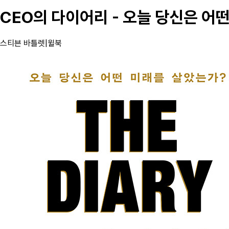
CEO의 다이어리 - 오늘 당신은 어
스티븐 바틀렛
|
윌북