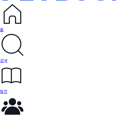
홈
검색
발견