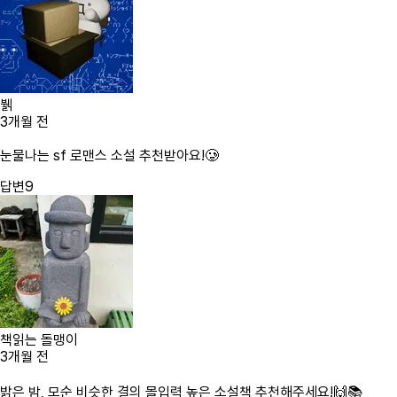
뷁
3개월 전
눈물나는 sf 로맨스 소설 추천받아요!🥲
답변
9
책읽는 돌맹이
3개월 전
밝은 밤, 모순 비슷한 결의 몰입력 높은 소설책 추천해주세요!🙌📚