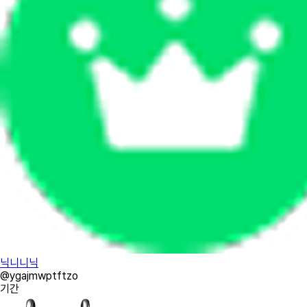
닉니니닉
@
ygajmwptftzo
기간