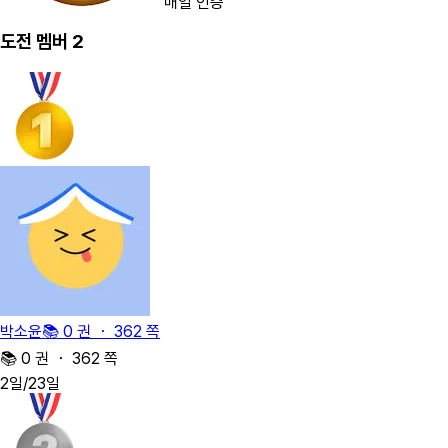
매일 인증
도전 멤버
2
박소윤
📚 0 권 ・ 362 쪽
📚 0 권 ・ 362 쪽
2
일
/23일