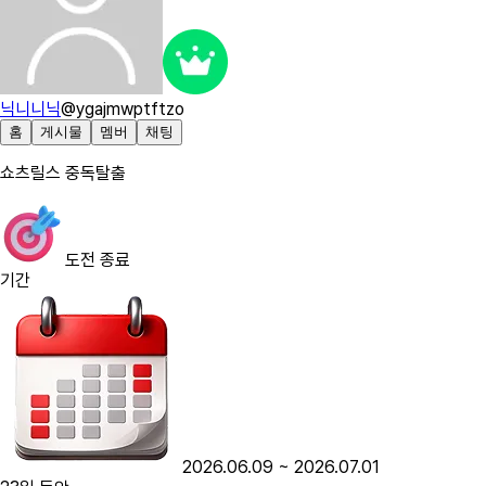
닉니니닉
@
ygajmwptftzo
홈
게시물
멤버
채팅
쇼츠릴스 중독탈출
도전 종료
기간
2026.06.09
~
2026.07.01