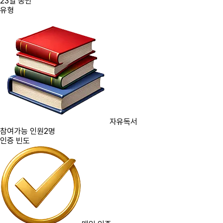
23
일 동안
유형
자유독서
참여가능 인원
2명
인증 빈도