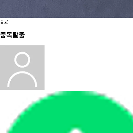
종료
중독탈출