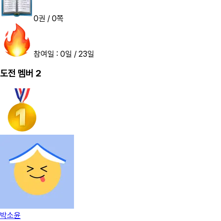
0
권
/
0
쪽
참여일 :
0
일
/
23
일
도전 멤버
2
박소윤