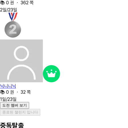
📚 0 권 ・ 362 쪽
2
일
/
23
일
닉니니닉
📚 0 권 ・ 32 쪽
1
일
/
23
일
도전 멤버 보기
종료된 챌린지 입니다
중독탈출