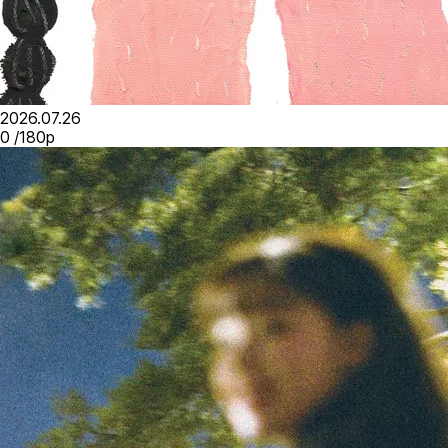
2026.07.26
0
/
180
p