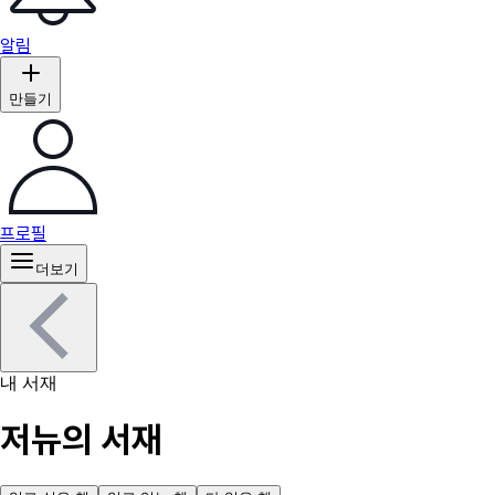
알림
만들기
프로필
더보기
내 서재
저뉴의 서재