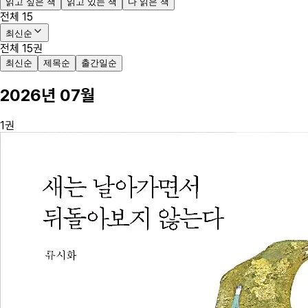
읽고 싶은 책
읽고 있는 책
다 읽은 책
전체
15
최신순
전체
15
권
최신순
제목순
출간일순
2026
년
07
월
1
권