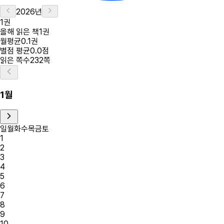
2026
년
1
권
올해 읽은 책
1
권
월평균
0.1
권
별점 평균
0.0점
읽은 쪽수
232
쪽
1
월
일
월
화
수
목
금
토
1
2
3
4
5
6
7
8
9
10