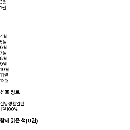
3
월
1
권
4
월
5
월
6
월
7
월
8
월
9
월
10
월
11
월
12
월
선호 장르
신앙생활일반
1
권
100
%
함께 읽은 책(
0
권)