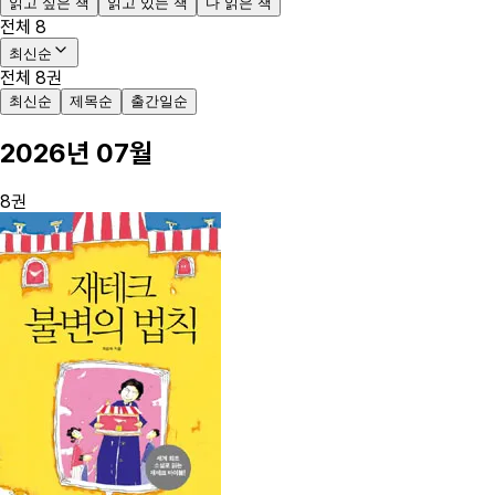
읽고 싶은 책
읽고 있는 책
다 읽은 책
전체
8
최신순
전체
8
권
최신순
제목순
출간일순
2026
년
07
월
8
권