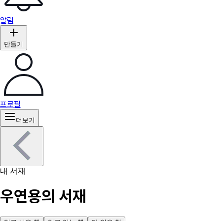
알림
만들기
프로필
더보기
내 서재
우연용의 서재