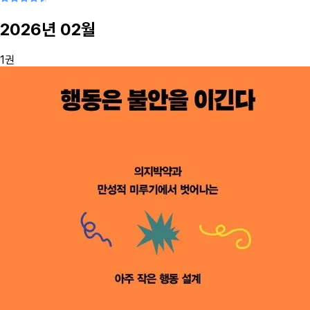
2026
년
02
월
1
권