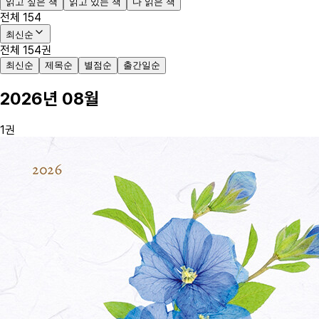
읽고 싶은 책
읽고 있는 책
다 읽은 책
전체
154
최신순
전체
154
권
최신순
제목순
별점순
출간일순
2026
년
08
월
1
권