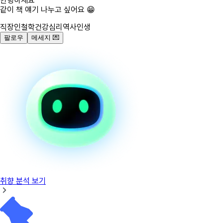
안녕하세요
같이 책 얘기 나누고 싶어요 😁
직장인
철학
건강
심리
역사
인생
팔로우
메세지
💌
취향 분석 보기