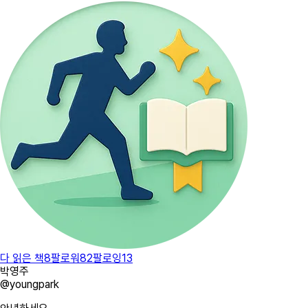
다 읽은 책
8
팔로워
82
팔로잉
13
박영주
@
youngpark