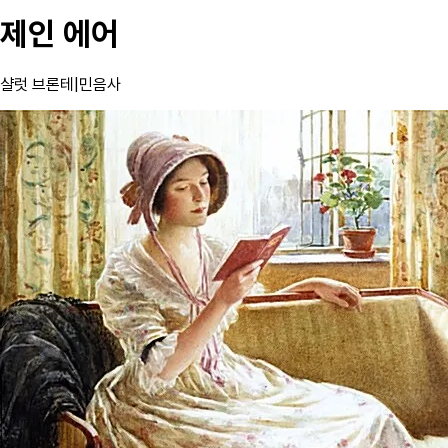
제인 에어
샬럿 브론테
|
민음사