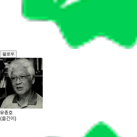
팔로우
유종호
(
옮긴이
)