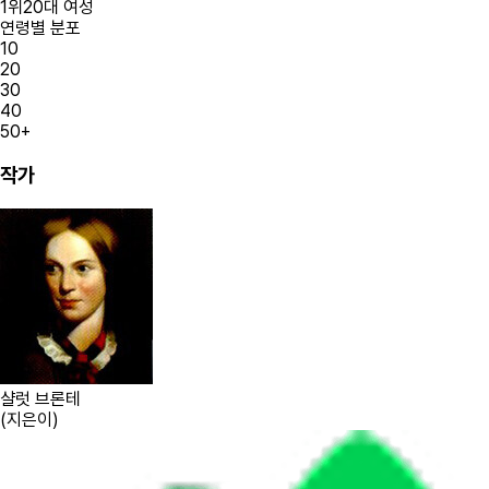
1
위
20대
여성
연령별 분포
10
20
30
40
50+
작가
샬럿 브론테
(
지은이
)