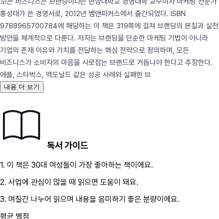
모든 비즈니스는 브랜딩이다
는 한양대학교 경영대학 교수이자 마케팅 전문가
홍성태가 쓴 경영서로, 2012년 쌤앤파커스에서 출간되었다. ISBN
9788965700784에 해당하는 이 책은 319쪽에 걸쳐 브랜딩의 본질과 실천
방안을 체계적으로 다룬다. 저자는 브랜딩을 단순한 마케팅 기법이 아니라
기업의 존재 이유와 가치를 전달하는 핵심 전략으로 정의하며, 모든
비즈니스가 소비자의 마음을 사로잡는 브랜드로 거듭나야 한다고 주장한다.
애플, 스타벅스, 맥도날드 같은 성공 사례와 실패한 브
내용 더 보기
독서 가이드
1.
이 책은
30대
여성
들이 가장 좋아하는 책이에요.
2.
사업
에 관심이 많을 때 읽으면 도움이 돼요.
3.
며칠간 나누어 읽으며 내용을 음미하기 좋은 분량이에요.
평균 별점