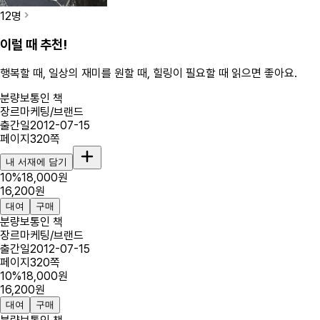
12
명
이럴 때 추천!
행복할 때, 일상의 재미를 원할 때, 힐링이 필요할 때
읽으면 좋아요.
분량
보통인 책
장르
마케팅/브랜드
출간일
2012-07-15
페이지
320
쪽
내 서재에 담기
10
%
18,000
원
16,200
원
대여
구매
분량
보통인 책
장르
마케팅/브랜드
출간일
2012-07-15
페이지
320
쪽
10
%
18,000
원
16,200
원
대여
구매