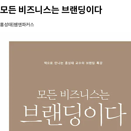
모든 비즈니스는 브랜딩이다
홍성태
|
쌤앤파커스