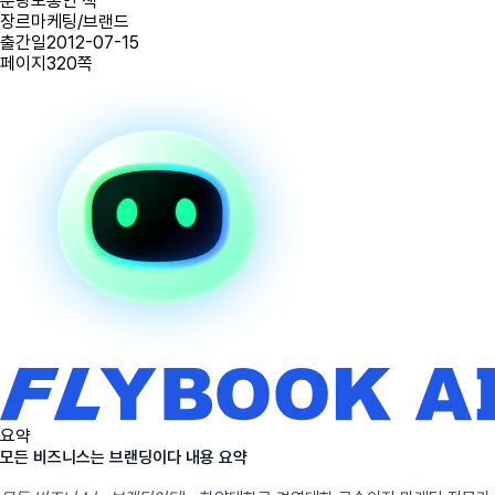
분량
보통인 책
장르
마케팅/브랜드
출간일
2012-07-15
페이지
320
쪽
요약
모든 비즈니스는 브랜딩이다 내용 요약