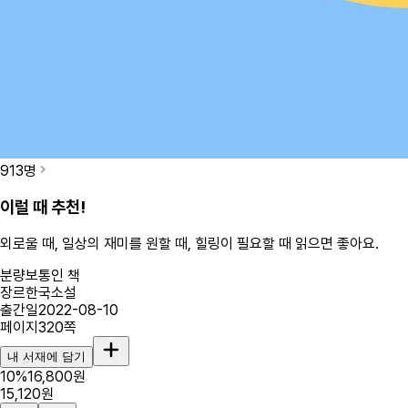
913
명
이럴 때 추천!
외로울 때, 일상의 재미를 원할 때, 힐링이 필요할 때
읽으면 좋아요.
분량
보통인 책
장르
한국소설
출간일
2022-08-10
페이지
320
쪽
내 서재에 담기
10
%
16,800
원
15,120
원