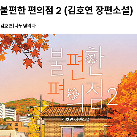
불편한 편의점 2 (김호연 장편소설)
김호연
|
나무옆의자