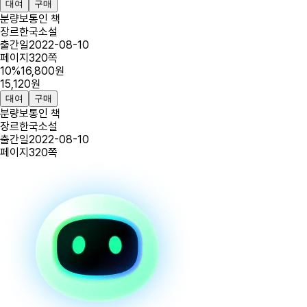
대여
구매
분량
보통인 책
장르
한국소설
출간일
2022-08-10
페이지
320
쪽
10
%
16,800
원
15,120
원
대여
구매
분량
보통인 책
장르
한국소설
출간일
2022-08-10
페이지
320
쪽