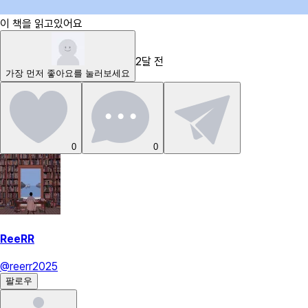
이 책을 읽고있어요
2달 전
가장 먼저
좋아요
를 눌러보세요
0
0
ReeRR
@
reerr2025
팔로우