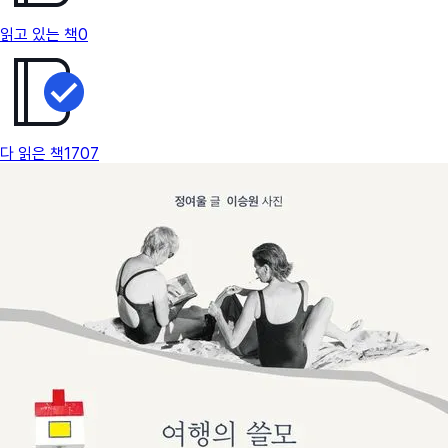
읽고 있는 책
0
다 읽은 책
1707