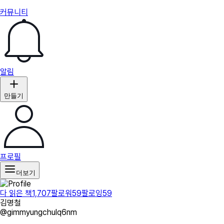
커뮤니티
알림
만들기
프로필
더보기
다 읽은 책
1,707
팔로워
59
팔로잉
59
김명철
@
gimmyungchulq6nm