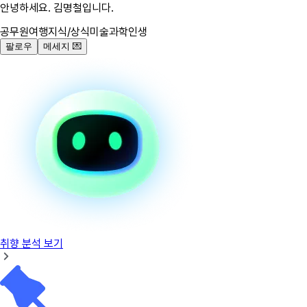
안녕하세요. 김명철입니다.
공무원
여행
지식/상식
미술
과학
인생
팔로우
메세지
💌
취향 분석 보기