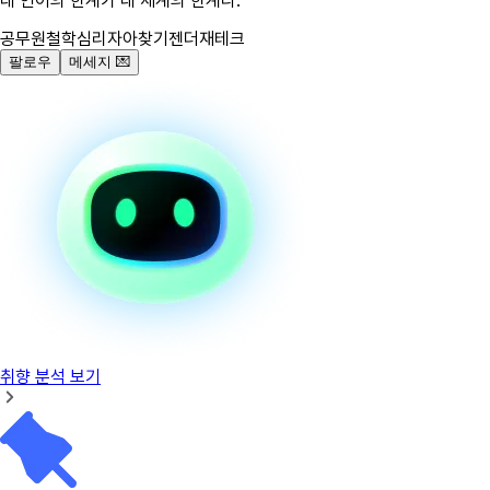
내 언어의 한계가 내 세계의 한계다.
공무원
철학
심리
자아찾기
젠더
재테크
팔로우
메세지
💌
취향 분석 보기