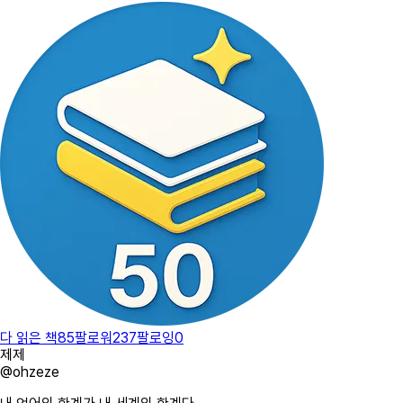
다 읽은 책
85
팔로워
237
팔로잉
0
제제
@
ohzeze